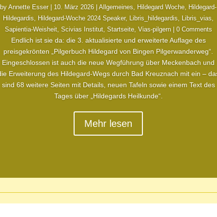
by
Annette Esser
|
10. März 2026
|
Allgemeines
,
Hildegard Woche
,
Hildegard-
Hildegardis
,
Hildegard-Woche 2024 Speaker
,
Libris_hildegardis
,
Libris_vias
,
Sapientia-Weisheit
,
Scivias Institut
,
Startseite
,
Vias-pilgern
| 0 Comments
Endlich ist sie da: die 3. aktualisierte und erweiterte Auflage des
preisgekrönten „Pilgerbuch Hildegard von Bingen Pilgerwanderweg“.
Eingeschlossen ist auch die neue Wegführung über Meckenbach und
die Erweiterung des Hildegard-Wegs durch Bad Kreuznach mit ein – da
sind 68 weitere Seiten mit Details, neuen Tafeln sowie einem Text des
Tages über „Hildegards Heilkunde“.
Mehr lesen