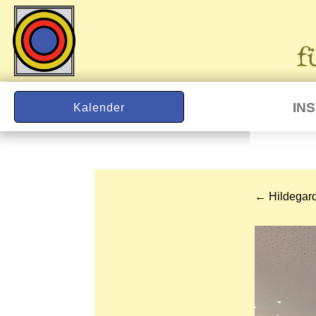
IN
Kalender
←
Hildegard