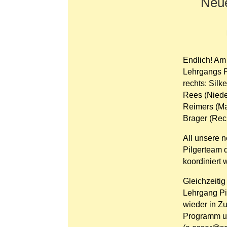
Neue
Endlich! Am
Lehrgangs P
rechts: Silk
Rees (Nieder
Reimers (Ma
Brager (Rec
All unsere 
Pilgerteam d
koordiniert 
Gleichzeiti
Lehrgang Pil
wieder in Z
Programm un