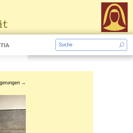
TIA
lgerungen
→