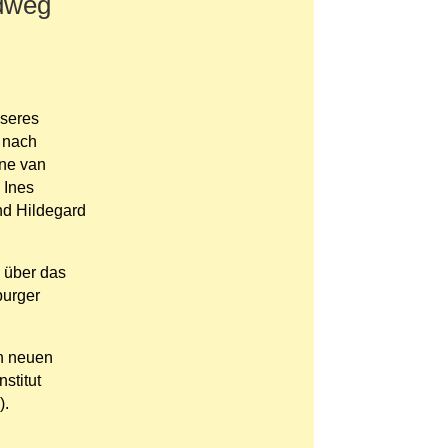
rdweg
n
nseres
s nach
one van
 Ines
nd Hildegard
n über das
burger
en neuen
stitut
).