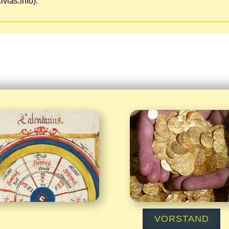
vias.info).
Kalender
Spenden


VORSTAND