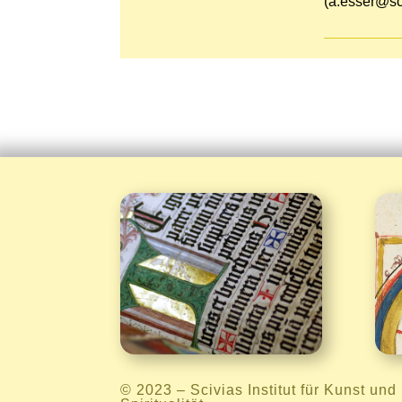
(a.esser@sci
Informationen

© 2023 –
Scivias Institut für Kunst und