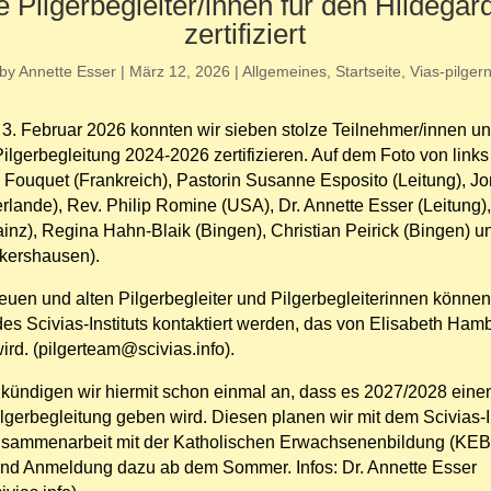
 Pilgerbegleiter/innen für den Hildega
zertifiziert
by
Annette Esser
|
März 12, 2026
|
Allgemeines
,
Startseite
,
Vias-pilger
 3. Februar 2026 konnten wir sieben stolze Teilnehmer/innen u
ilgerbegleitung 2024-2026 zertifizieren. Auf dem Foto von link
e Fouquet (Frankreich), Pastorin Susanne Esposito (Leitung), J
lande), Rev. Philip Romine (USA), Dr. Annette Esser (Leitung),
inz), Regina Hahn-Blaik (Bingen), Christian Peirick (Bingen) u
kershausen).
neuen und alten Pilgerbegleiter und Pilgerbegleiterinnen könne
es Scivias-Instituts kontaktiert werden, das von Elisabeth Ham
wird. (pilgerteam@scivias.info).
g kündigen wir hiermit schon einmal an, dass es 2027/2028 ein
gerbegleitung geben wird. Diesen planen wir mit dem Scivias-In
usammenarbeit mit der Katholischen Erwachsenenbildung (KEB
d Anmeldung dazu ab dem Sommer. Infos: Dr. Annette Esser