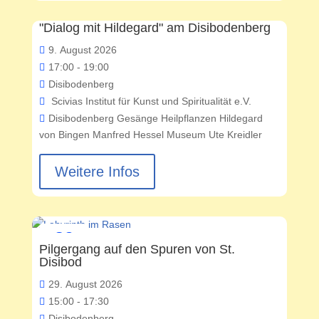
"Dialog mit Hildegard" am Disibodenberg
09
9. August 2026
August
17:00 - 19:00
Disibodenberg
Scivias Institut für Kunst und Spiritualität e.V.
Disibodenberg
Gesänge
Heilpflanzen
Hildegard
von Bingen
Manfred Hessel
Museum
Ute Kreidler
Weitere Infos
29
Pilgergang auf den Spuren von St.
August
Disibod
29. August 2026
15:00 - 17:30
Disibodenberg