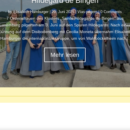
Hildegard de Bingen
by
Elisabeth Hamburger
|
20. Juni 2025
|
Vias-pilgern
| 0 Comments
7 Ordensfrauen des Klosters „Sainte Hildegarde de Bingen“ aus
Luxemburg pilgerten am 3. Juni auf den Spuren Hildegards. Nach eine
Führung auf dem Disibodenberg mit Cecilia Moneta übernahm Elisabet
Hamburger die internationale Gruppe, um von Waldböckelheim nach...
Mehr lesen