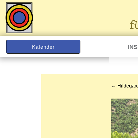
IN
Kalender
←
Hildegard(