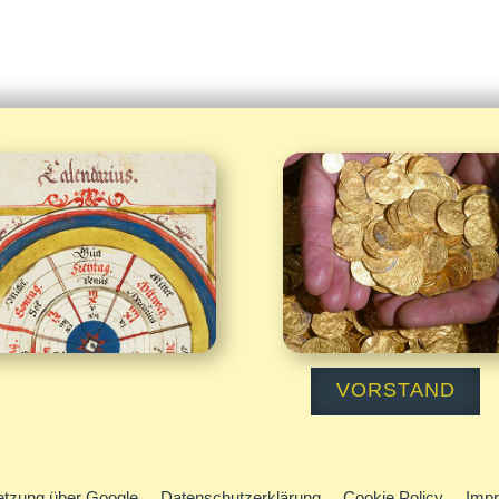
Kalender
Spenden


VORSTAND
tzung über Google
Datenschutzerklärung
Cookie Policy
Imp