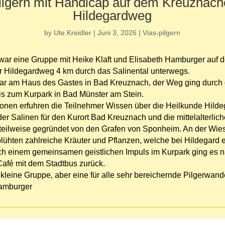
ilgern mit Handicap auf dem Kreuznach
Hildegardweg
by
Ute Kreidler
|
Juni 3, 2026
|
Vias-pilgern
war eine Gruppe mit Heike Klaft und Elisabeth Hamburger auf 
 Hildegardweg 4 km durch das Salinental unterwegs.
war am Haus des Gastes in Bad Kreuznach, der Weg ging durch
bis zum Kurpark in Bad Münster am Stein.
tionen erfuhren die Teilnehmer Wissen über die Heilkunde Hilde
er Salinen für den Kurort Bad Kreuznach und die mittelalterlic
 teilweise gegründet von den Grafen von Sponheim. An der Wie
ühten zahlreiche Kräuter und Pflanzen, welche bei Hildegard 
h einem gemeinsamen geistlichen Impuls im Kurpark ging es n
Café mit dem Stadtbus zurück.
kleine Gruppe, aber eine für alle sehr bereichernde Pilgerwand
Hamburger