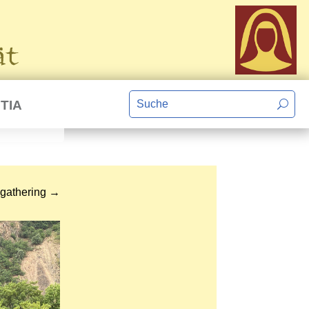
TIA
 gathering
→