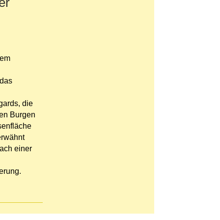
er
dem
 das
gards, die
hen Burgen
senfläche
erwähnt
ach einer
erung.